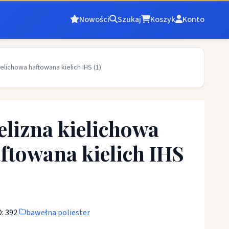
Nowości
Szukaj
Koszyk
Konto
ielichowa haftowana kielich IHS (1)
elizna kielichowa
ftowana kielich IHS
: 392
bawełna poliester