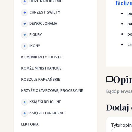
BOŻE NARODZENIE
Bieliz
CHRZEST ŚWIĘTY
bi
DEWOCJONALIA
pa
po
FIGURY
ca
IKONY
KOMUNIKANTY I HOSTIE
KOMŻE MINISTRANCKIE
Opin
KOSZULE KAPŁAŃSKIE
KRZYŻE OŁTARZOWE, PROCESYJNE
Bądź pierwsz
KSIĄŻKI RELIGIJNE
Dodaj 
KSIĘGI LITURGICZNE
LEKTORIA
Tytuł opin