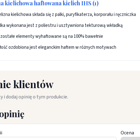
na kielichowa haftowana kielich IHS (1)
elizna kielichowa składa się z palki, puryfikaterza, korporału i ręczniczka
lka wykonana jest z poliestru i usztywniona tekturową wkładką
zostałe elementy wyhaftowane są na 100% bawełnie
łość ozdobiona jest eleganckim haftem w różnych motywach
ie klientów
y i dodaj opinię o tym produkcie.
opinię
ii
Ocena