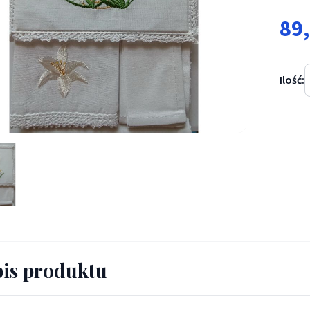
89
Ilość:
 kielichowa haftowana kielich IHS (1) - bawełna poliester - Bieliz
is produktu