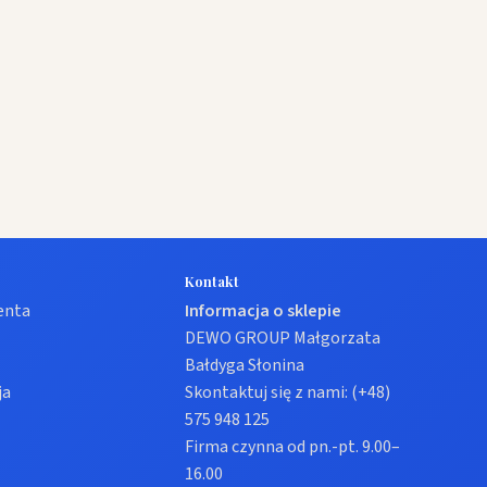
Kontakt
ienta
Informacja o sklepie
DEWO GROUP Małgorzata
Bałdyga Słonina
ja
Skontaktuj się z nami:
(+48)
575 948 125
Firma czynna od pn.-pt. 9.00–
16.00