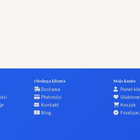
Obsługa klienta
Moje konto
Dostawa
Panel kl
ości
Płatności
Ulubione
je
Kontakt
Koszyk
Blog
Finalizac