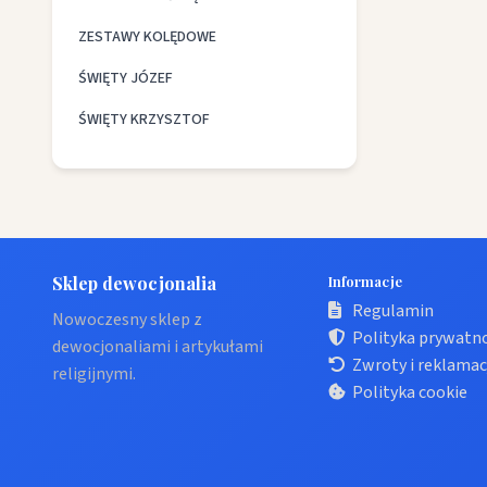
ZESTAWY KOLĘDOWE
ŚWIĘTY JÓZEF
ŚWIĘTY KRZYSZTOF
Sklep dewocjonalia
Informacje
Regulamin
Nowoczesny sklep z
Polityka prywatn
dewocjonaliami i artykułami
Zwroty i reklamac
religijnymi.
Polityka cookie