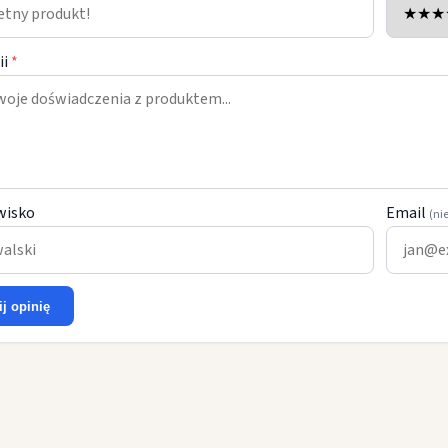
ii
*
wisko
Email
(ni
ij opinię