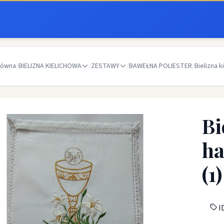
łówna
/
BIELIZNA KIELICHOWA
/
ZESTAWY
/
BAWEŁNA POLIESTER
/
Bielizna k
Bi
ha
(1)
ID