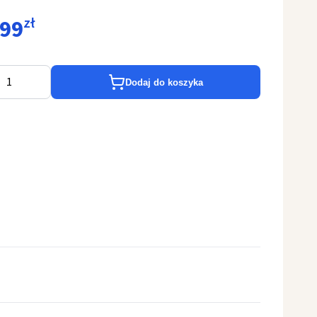
,99
zł
Dodaj do koszyka
na kielichowa haftowana kielich ihs