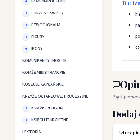
BOŻE NARODZENIE
Bieliz
CHRZEST ŚWIĘTY
bi
DEWOCJONALIA
pa
po
FIGURY
ca
IKONY
KOMUNIKANTY I HOSTIE
KOMŻE MINISTRANCKIE
Opin
KOSZULE KAPŁAŃSKIE
KRZYŻE OŁTARZOWE, PROCESYJNE
Bądź pierwsz
KSIĄŻKI RELIGIJNE
Dodaj 
KSIĘGI LITURGICZNE
LEKTORIA
Tytuł opin