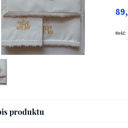
89
Ilość:
 kielichowa haftowana ihs krzyż (1) - Bawełna 100% - Bielizna kie
is produktu