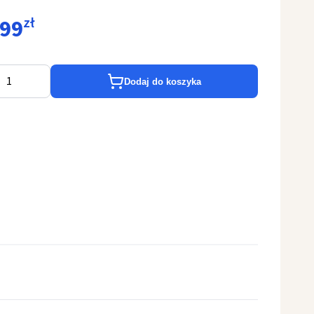
,99
zł
Dodaj do koszyka
lichowa haftowana ihs krzyż