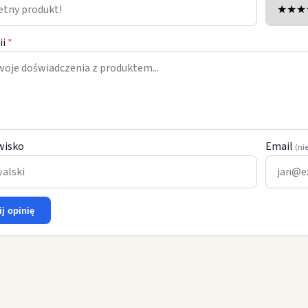
ii
*
wisko
Email
(ni
ij opinię