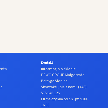
Kontakt
ienta
Informacja o sklepie
DEWO GROUP Małgorzata
Bałdyga Słonina
ja
Skontaktuj się z nami:
(+48)
575 948 125
Firma czynna od pn.-pt. 9.00–
16.00