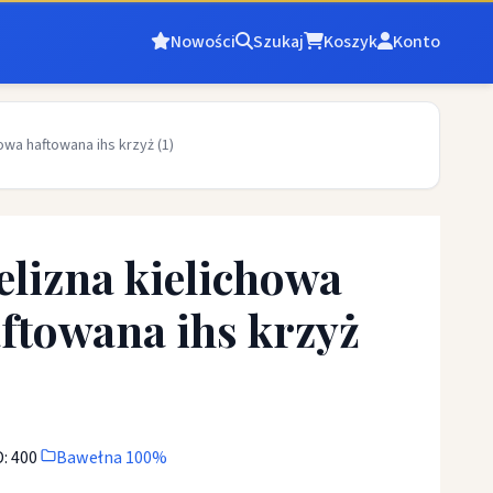
Nowości
Szukaj
Koszyk
Konto
howa haftowana ihs krzyż (1)
elizna kielichowa
ftowana ihs krzyż
: 400
Bawełna 100%