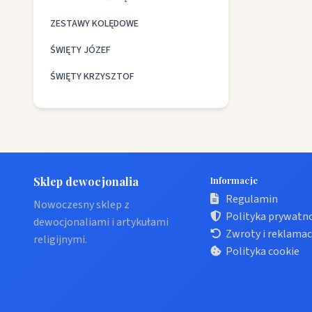
ZESTAWY KOLĘDOWE
ŚWIĘTY JÓZEF
ŚWIĘTY KRZYSZTOF
Sklep dewocjonalia
Informacje
Regulamin
Nowoczesny sklep z
Polityka prywatn
dewocjonaliami i artykułami
Zwroty i reklamac
religijnymi.
Polityka cookie