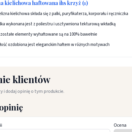
na kielichowa haftowana ihs krzyż (1)
elizna kielichowa składa się z palki, puryfikaterza, korporału i ręczniczka
lka wykonana jest z poliestru i usztywniona tekturową wkładką
zostałe elementy wyhaftowane są na 100% bawełnie
łość ozdobiona jest eleganckim haftem w różnych motywach
ie klientów
y i dodaj opinię o tym produkcie.
opinię
ii
Ocena