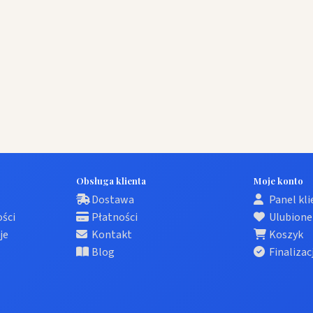
Obsługa klienta
Moje konto
Dostawa
Panel kl
ości
Płatności
Ulubione
je
Kontakt
Koszyk
Blog
Finalizac