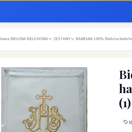
łówna
/
BIELIZNA KIELICHOWA
/
ZESTAWY
/
BAWEŁNA 100%
/
Bielizna kielic
Bi
ha
(1)
ID