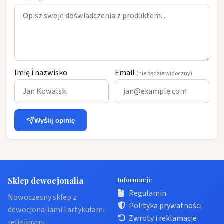
Imię i nazwisko
Email
(nie będzie widoczny)
Wyślij opinię
Sklep dewocjonalia
Informacje
Regulamin
Nowoczesny sklep z
Polityka prywatności
dewocjonaliami i artykułami
Zwroty i reklamacje
religijnymi.