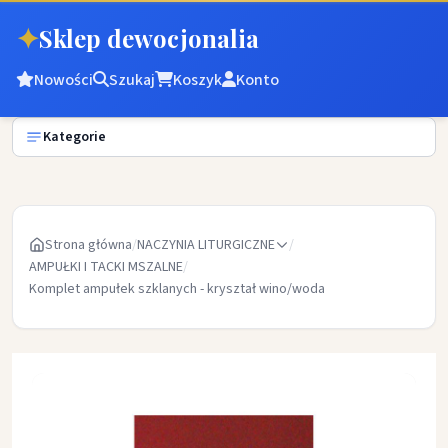
✦
Sklep dewocjonalia
Nowości
Szukaj
Koszyk
Konto
Kategorie
Strona główna
/
NACZYNIA LITURGICZNE
/
AMPUŁKI I TACKI MSZALNE
/
Komplet ampułek szklanych - kryształ wino/woda