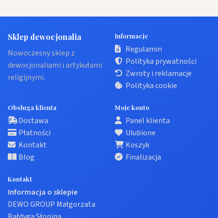
Sklep dewocjonalia
Informacje
Regulamin
Nowoczesny sklep z
Polityka prywatności
dewocjonaliami i artykułami
Zwroty i reklamacje
religijnymi.
Polityka cookie
Obsługa klienta
Moje konto
Dostawa
Panel klienta
Płatności
Ulubione
Kontakt
Koszyk
Blog
Finalizacja
Kontakt
Informacja o sklepie
DEWO GROUP Małgorzata
Bałdyga Słonina