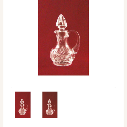
Komplet ampułek szklanych - kryształ wino/woda - AMPUŁKI